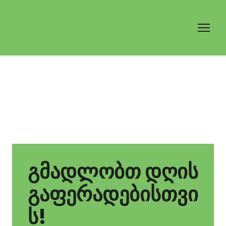
გმადლობთ დღის
გაფერადებისთვი
ს!